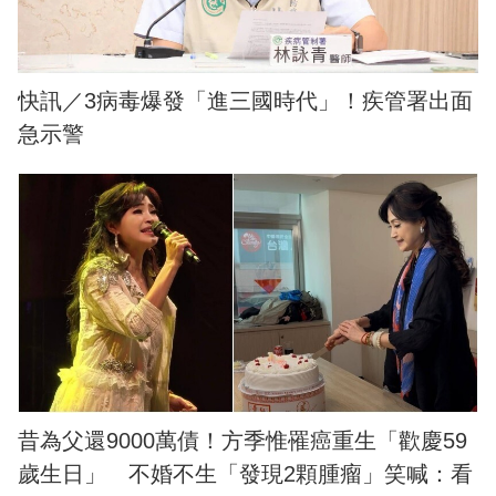
快訊／3病毒爆發「進三國時代」！疾管署出面
急示警
昔為父還9000萬債！方季惟罹癌重生「歡慶59
歲生日」 不婚不生「發現2顆腫瘤」笑喊：看