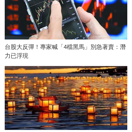
台股大反彈！專家喊「4檔黑馬」別急著賣：潛
力已浮現