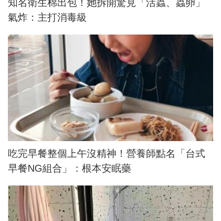
知名衛生棉出包！她拆開驚見「活蟲、蟲卵」
氣炸：主打消毒級
吃完早餐整個上午沒精神！營養師點名「台式
早餐NG組合」：根本安眠藥