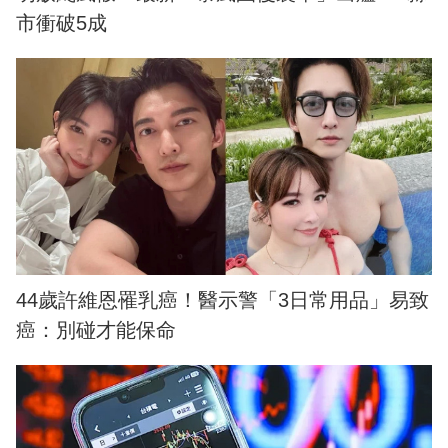
市衝破5成
44歲許維恩罹乳癌！醫示警「3日常用品」易致
癌：別碰才能保命