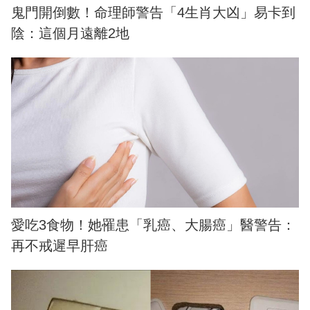
鬼門開倒數！命理師警告「4生肖大凶」易卡到
陰：這個月遠離2地
愛吃3食物！她罹患「乳癌、大腸癌」醫警告：
再不戒遲早肝癌