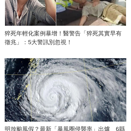
猝死年輕化案例暴增！醫警告「猝死其實早有
徵兆」：5大警訊別忽視！
明放颱風假？最新「暴風圈侵襲率」出爐 6縣