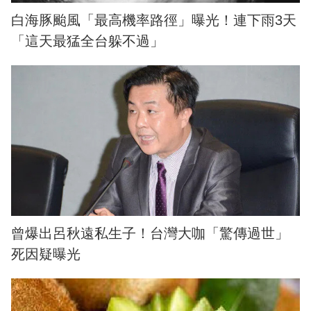
白海豚颱風「最高機率路徑」曝光！連下雨3天
「這天最猛全台躲不過」
曾爆出呂秋遠私生子！台灣大咖「驚傳過世」
死因疑曝光