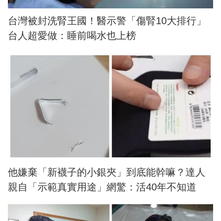
台灣被封洗腎王國！醫示警「傷腎10大排行」
台人超愛做：睡前喝水也上榜
他嫌棄「新襪子的小銀夾」到底能幹嘛？達人
親自「示範真實用途」網驚：活40年不知道