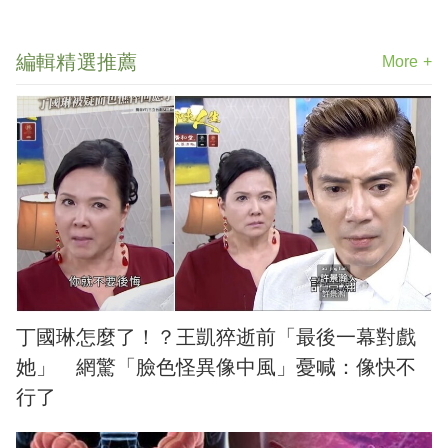
編輯精選推薦
More +
丁國琳怎麼了！？王凱猝逝前「最後一幕對戲
她」 網驚「臉色怪異像中風」憂喊：像快不
行了