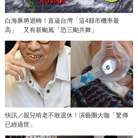
白海豚將迴轉！直逼台灣「這4縣市機率最
高」 又有新颱風「恐三颱共舞」
快訊／親兒啃老不敢退休！演藝圈大咖「驚傳
已經過世」