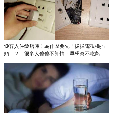
遊客入住飯店時！為什麼要先「拔掉電視機插
頭」？ 很多人傻傻不知情：早學會不吃虧