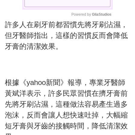
Powered by 
GliaStudios
許多人在刷牙前都習慣先將牙刷沾濕，
M
u
但牙醫師指出，這樣的習慣反而會降低
t
牙膏的清潔效果。
e
根據《yahoo新聞》報導，專業牙醫師
黃斌洋表示，許多民眾習慣在擠牙膏前
先將牙刷沾濕，這種做法容易產生過多
泡沫，反而會讓人想快速吐掉，大幅縮
短牙膏與牙齒的接觸時間，降低清潔效