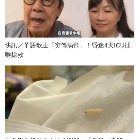
快訊／華語歌王「突傳病危」！昏迷4天ICU插
喉搶救