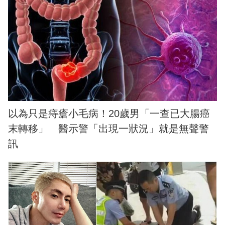
以為只是痔瘡小毛病！20歲男「一查已大腸癌
末轉移」 醫示警「出現一狀況」就是無聲警
訊