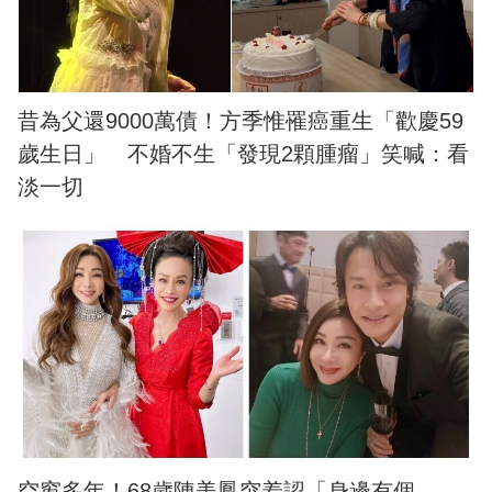
昔為父還9000萬債！方季惟罹癌重生「歡慶59
歲生日」 不婚不生「發現2顆腫瘤」笑喊：看
淡一切
空窗多年！68歲陳美鳳突羞認「身邊有個