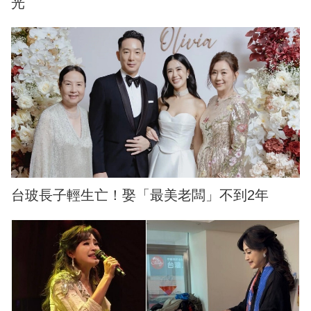
光
台玻長子輕生亡！娶「最美老闆」不到2年