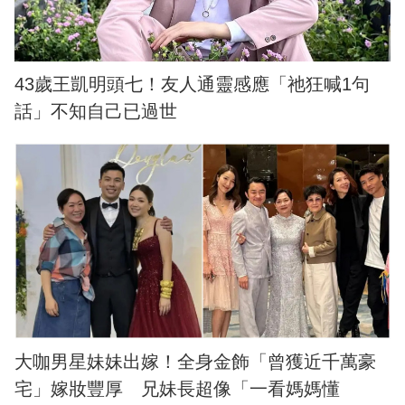
43歲王凱明頭七！友人通靈感應「祂狂喊1句
話」不知自己已過世
大咖男星妹妹出嫁！全身金飾「曾獲近千萬豪
宅」嫁妝豐厚 兄妹長超像「一看媽媽懂