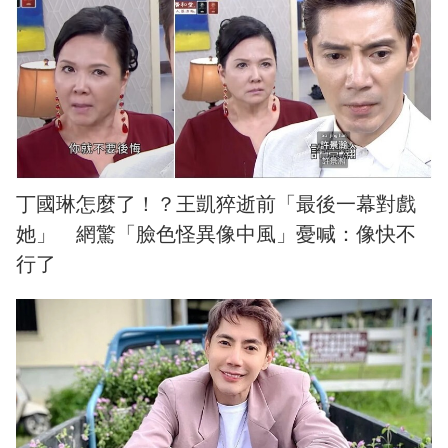
丁國琳怎麼了！？王凱猝逝前「最後一幕對戲
她」 網驚「臉色怪異像中風」憂喊：像快不
行了