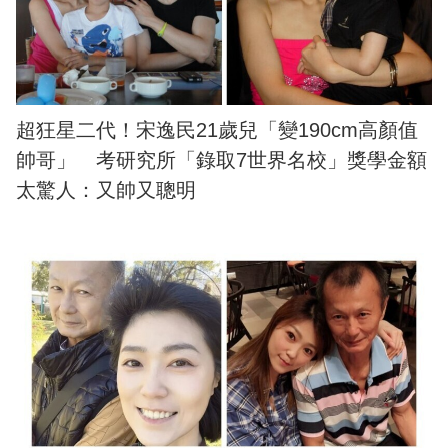
超狂星二代！宋逸民21歲兒「變190cm高顏值
帥哥」 考研究所「錄取7世界名校」獎學金額
太驚人：又帥又聰明