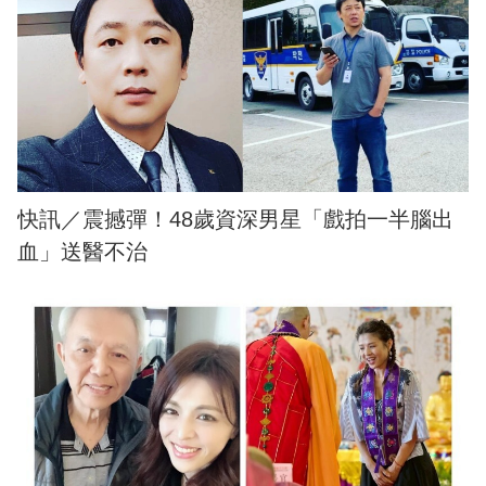
快訊／震撼彈！48歲資深男星「戲拍一半腦出
血」送醫不治