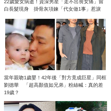
22歲愛女病逝！資深男星「走不出喪女痛」留
白長髮現身 掛骨灰項鍊「代女做1事」惹淚
當年親吻1歲嬰！42年後「對方竟成巨星」同框
劉德華 「超高顏值如兄弟」粉絲喊：真的差
19歲？