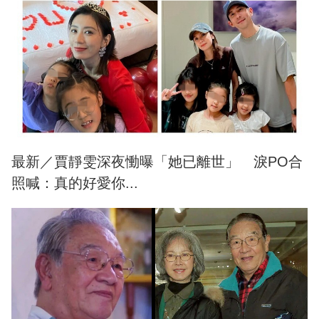
最新／賈靜雯深夜慟曝「她已離世」 淚PO合
照喊：真的好愛你...