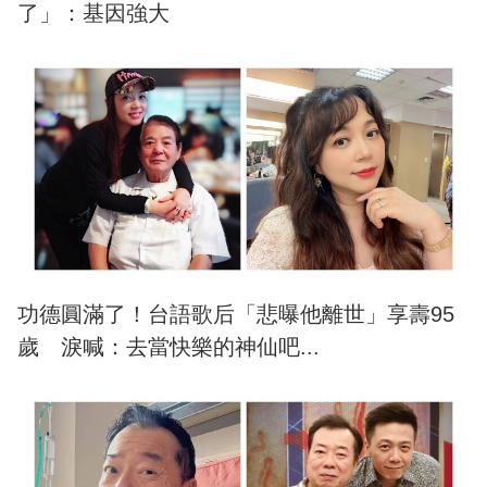
了」：基因強大
功德圓滿了！台語歌后「悲曝他離世」享壽95
歲 淚喊：去當快樂的神仙吧...