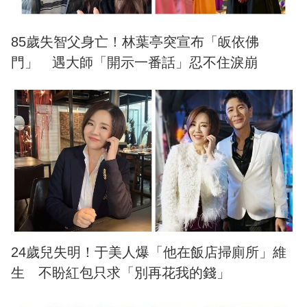
85歲失智父身亡！林葉亭突宣布「皈依佛
門」 遇大師「開示一番話」忍不住淚崩
24歲兒失明！于美人爆「他在飯店掃廁所」維
生 不盼紅包只求「別再花我的錢」