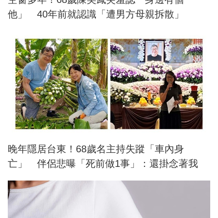
他」 40年前就認識「遭男方母親拆散」
晚年隱居台東！68歲名主持失蹤「車內身
亡」 伴侶悲曝「死前做1事」：還掛念著我