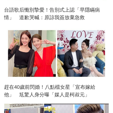
台語歌后慟別摯愛！告別式上認「早隱瞞病
情」 道歉哭喊：原諒我簽放棄急救
趕在40歲前閃婚！八點檔女星「宣布嫁給
他」 尪驚人身分曝「媒人是柯叔元」