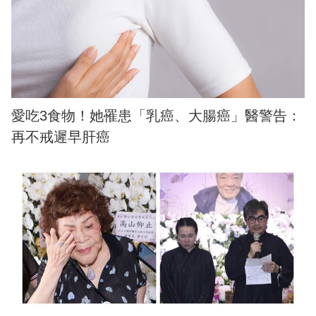
愛吃3食物！她罹患「乳癌、大腸癌」醫警告：
再不戒遲早肝癌