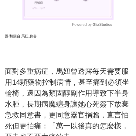
Powered by 
GliaStudios
圖/翻攝自 馬妞 臉書
M
u
t
e
面對多重病症，馬妞曾透露每天需要服
用14顆藥物控制病情，甚至痛到必須坐
輪椅，還因為類固醇副作用導致下半身
水腫，長期病魔纏身讓她心死簽下放棄
急救同意書，更同意器官捐贈，直言怕
死但更怕痛：「萬一以後真的怎麼樣，