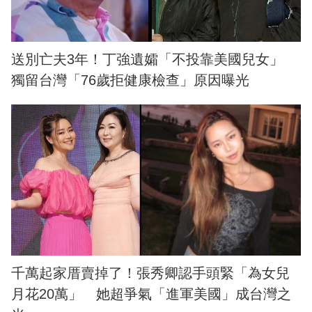
送別亡夫3年！丁強遺孀「不投靠美國兒女」
獨留台灣「76歲拒健康檢查」原因曝光
千萬起家厝賣掉了！張秀卿認手頭緊「為女兒
月花20萬」 她超爭氣「進軍美國」成台灣之