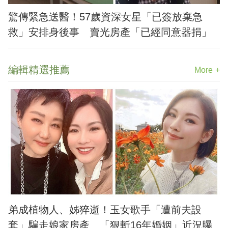
驚傳緊急送醫！57歲資深女星「已簽放棄急
救」安排身後事 賣光房產「已經同意器捐」
編輯精選推薦
More +
弟成植物人、姊猝逝！玉女歌手「遭前夫設
套」騙走娘家房產 「狠斬16年婚姻」近況曝