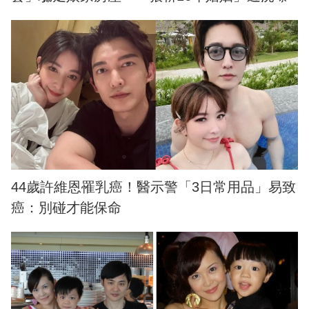
44歲許維恩罹乳癌！醫示警「3日常用品」易致
癌：別碰才能保命