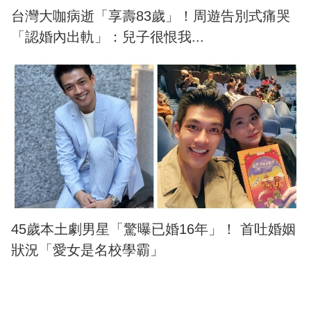
台灣大咖病逝「享壽83歲」！周遊告別式痛哭
「認婚內出軌」：兒子很恨我...
45歲本土劇男星「驚曝已婚16年」！ 首吐婚姻
狀況「愛女是名校學霸」