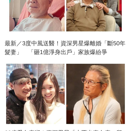
最新／3度中風送醫！資深男星爆離婚「斷50年
髮妻」 「砸1億淨身出戶」家族爆紛爭